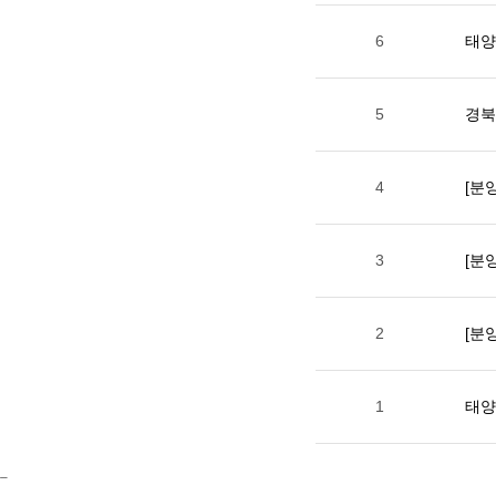
6
태양
5
경북
4
[분
3
[분
2
[분
1
태양
_