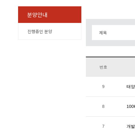
분양안내
진행중인 분양
번호
9
태양
8
10
7
개발